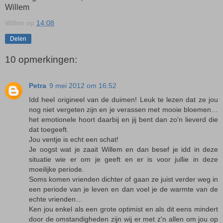
Willem
Willrm
op
14:08
Delen
10 opmerkingen:
Petra
9 mei 2012 om 16:52
Idd heel origineel van de duimen! Leuk te lezen dat ze jou
nog niet vergeten zijn en je verassen met mooie bloemen…
het emotionele hoort daarbij en jij bent dan zo'n lieverd die
dat toegeeft.
Jou ventje is echt een schat!
Je oogst wat je zaait Willem en dan besef je idd in deze
situatie wie er om je geeft en er is voor jullie in deze
moeilijke periode.
Soms komen vrienden dichter of gaan ze juist verder weg in
een periode van je leven en dan voel je de warmte van de
echte vrienden…
Ken jou enkel als een grote optimist en als dit eens mindert
door de omstandigheden zijn wij er met z'n allen om jou op