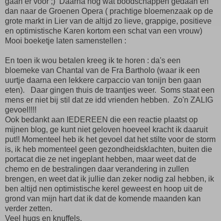
gaan er voor ;) Daarna nog wat boodschappen gedaan en
dan naar de Groenen Opera ( prachtige bloemenzaak op de
grote markt in Lier van de altijd zo lieve, grappige, positieve
en optimistische Karen kortom een schat van een vrouw)
Mooi boeketje laten samenstellen :
En toen ik wou betalen kreeg ik te horen : da's een
bloemeke van Chantal van de Fra Bartholo (waar ik een
uurtje daarna een lekkere carpaccio van tonijn ben gaan
eten). Daar gingen thuis de traantjes weer. Soms staat een
mens er niet bij stil dat ze idd vrienden hebben. Zo'n ZALIG
gevoel!!!!
Ook bedankt aan IEDEREEN die een reactie plaatst op
mijnen blog, ge kunt niet geloven hoeveel kracht ik daaruit
put!! Momenteel heb ik het gevoel dat het stilte voor de storm
is, ik heb momenteel geen gezondheidsklachten, buiten die
portacat die ze net ingeplant hebben, maar weet dat de
chemo en de bestralingen daar verandering in zullen
brengen, en weet dat ik jullie dan zeker nodig zal hebben, ik
ben altijd nen optimistische kerel geweest en hoop uit de
grond van mijn hart dat ik dat de komende maanden kan
verder zetten.
Veel hugs en knuffels,