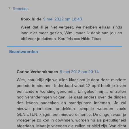
Reacties
tibax hilde
9 mei 2012 om 18:43
Weet dat ik je niet vergeet, we hebben elkaar sinds
lang niet meer gezien, Wim, maar ik denk aan jou en
blijf voor je duiimen. Knuffels xxx Hilde Tibax
Beantwoorden
Carine Verberckmoes
9 mei 2012 om 20:14
Wim, natuurlijk zijn we allen klaar om je door deze mindere
periode te steunen. Inderdaad vanaf 12 april heeft je leven
een andere wending genomen. En geloof mij ... er zullen
nog veranderingen volgen. Je gaat anders over de dingen
des levens nadenken en standpunten innemen. Je zal
nieuwe prioriteiten ontdekken. simpele woorden zoals
GENIETEN, krijgen een nieuwe dimentie. De dingen waar je
vroeger je zo kon in opwinden, worden nu als pietluttigheid
afgedaan. Maar je vrienden die zullen er altijd zijn. Van dicht