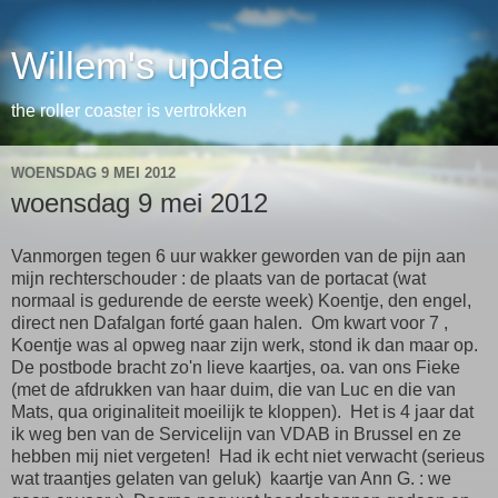
Willem's update
the roller coaster is vertrokken
WOENSDAG 9 MEI 2012
woensdag 9 mei 2012
Vanmorgen tegen 6 uur wakker geworden van de pijn aan
mijn rechterschouder : de plaats van de portacat (wat
normaal is gedurende de eerste week) Koentje, den engel,
direct nen Dafalgan forté gaan halen. Om kwart voor 7 ,
Koentje was al opweg naar zijn werk, stond ik dan maar op.
De postbode bracht zo'n lieve kaartjes, oa. van ons Fieke
(met de afdrukken van haar duim, die van Luc en die van
Mats, qua originaliteit moeilijk te kloppen). Het is 4 jaar dat
ik weg ben van de Servicelijn van VDAB in Brussel en ze
hebben mij niet vergeten! Had ik echt niet verwacht (serieus
wat traantjes gelaten van geluk) kaartje van Ann G. : we