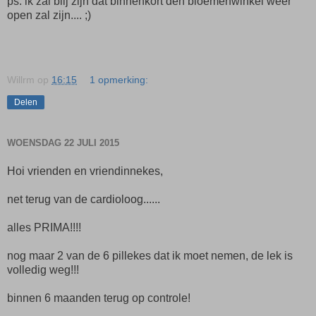
ps. ik zal blij zijn dat binnenkort den bloemenwinkel weer
open zal zijn.... ;)
Willrm
op
16:15
1 opmerking:
Delen
WOENSDAG 22 JULI 2015
Hoi vrienden en vriendinnekes,
net terug van de cardioloog......
alles PRIMA!!!!
nog maar 2 van de 6 pillekes dat ik moet nemen, de lek is
volledig weg!!!
binnen 6 maanden terug op controle!