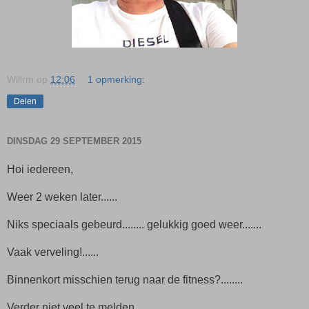
Willrm
op
12:06
1 opmerking:
Delen
DINSDAG 29 SEPTEMBER 2015
Hoi iedereen,
Weer 2 weken later......
Niks speciaals gebeurd........ gelukkig goed weer.......
Vaak verveling!......
Binnenkort misschien terug naar de fitness?........
Verder niet veel te melden......