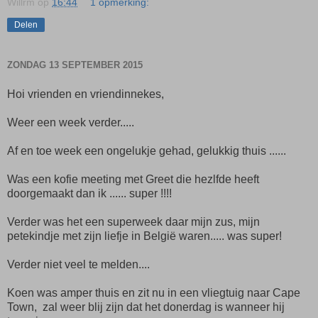
Willrm
op
16:44
1 opmerking:
Delen
ZONDAG 13 SEPTEMBER 2015
Hoi vrienden en vriendinnekes,
Weer een week verder.....
Af en toe week een ongelukje gehad, gelukkig thuis ......
Was een kofie meeting met Greet die hezlfde heeft
doorgemaakt dan ik ...... super !!!!
Verder was het een superweek daar mijn zus, mijn
petekindje met zijn liefje in België waren..... was super!
Verder niet veel te melden....
Koen was amper thuis en zit nu in een vliegtuig naar Cape
Town, zal weer blij zijn dat het donerdag is wanneer hij