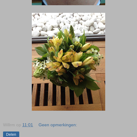
Willrm
op
11:01
Geen opmerkingen:
Delen