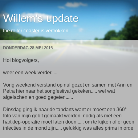
Willem's update
the roller coaster is vertrokken
DONDERDAG 28 MEI 2015
Hoi blogvolgers,
weer een week verder.....
Vorig weekend verstand op nul gezet en samen met Ann en
Petra hier naar het songfestival gekeken..... wel wat
afgelachen en goed gegeten......
Dinsdag ging ik naar de tandarts want er moest een 360°
foto van mijn gebit gemaakt worden, nodig als met een
hartklep-operatie moet laten doen...... om te kijken of er geen
infecties in de mond zijn..... gelukkig was alles prima in orde!