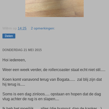
Willrm
op
14:25
2 opmerkingen:
Delen
DONDERDAG 21 MEI 2015
Hoi iedereen,
Weer een week verder, de rollercoaster staat echt niet stil.....
Koen komt vanavond terug van Bogata...... zal blij zijn dat
hij terug is.....
Soms is een dag zinloos..... opstaan en hopen dat de dag
vlug achter de rug is en slapen....
Ik heb het moeilijk...... alles (die burnout, dan de kanker....)