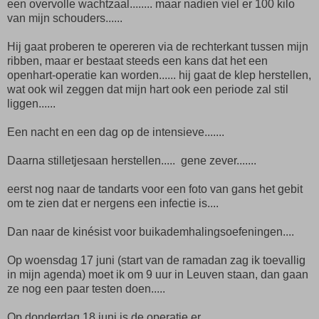
een overvolle wachtzaal........ maar nadien viel er 100 kilo
van mijn schouders......
Hij gaat proberen te opereren via de rechterkant tussen mijn
ribben, maar er bestaat steeds een kans dat het een
openhart-operatie kan worden...... hij gaat de klep herstellen,
wat ook wil zeggen dat mijn hart ook een periode zal stil
liggen......
Een nacht en een dag op de intensieve.......
Daarna stilletjesaan herstellen..... gene zever.......
eerst nog naar de tandarts voor een foto van gans het gebit
om te zien dat er nergens een infectie is....
Dan naar de kinésist voor buikademhalingsoefeningen....
Op woensdag 17 juni (start van de ramadan zag ik toevallig
in mijn agenda) moet ik om 9 uur in Leuven staan, dan gaan
ze nog een paar testen doen.....
Op donderdag 18 juni is de operatie er......