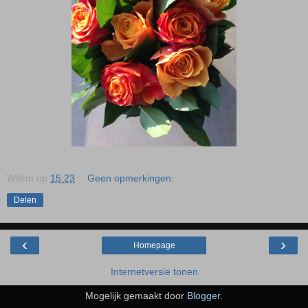
Willrm
op
15:23
Geen opmerkingen:
Delen
‹
›
Homepage
Internetversie tonen
Mogelijk gemaakt door
Blogger
.