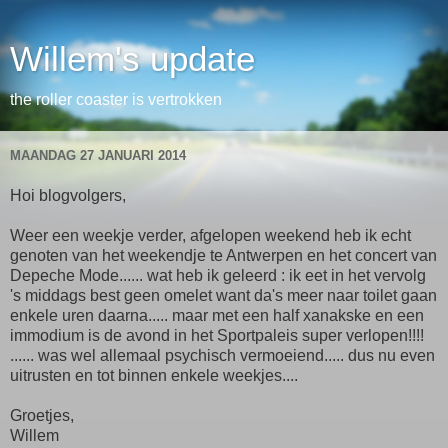
Willem's update
the roller coaster is vertrokken
MAANDAG 27 JANUARI 2014
Hoi blogvolgers,
Weer een weekje verder, afgelopen weekend heb ik echt
genoten van het weekendje te Antwerpen en het concert van
Depeche Mode...... wat heb ik geleerd : ik eet in het vervolg
's middags best geen omelet want da's meer naar toilet gaan
enkele uren daarna..... maar met een half xanakske en een
immodium is de avond in het Sportpaleis super verlopen!!!!
...... was wel allemaal psychisch vermoeiend..... dus nu even
uitrusten en tot binnen enkele weekjes....
Groetjes,
Willem