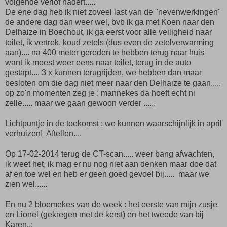
volgende verlof nadert.....
De ene dag heb ik niet zoveel last van de "nevenwerkingen"
de andere dag dan weer wel, bvb ik ga met Koen naar den
Delhaize in Boechout, ik ga eerst voor alle veiligheid naar
toilet, ik vertrek, koud zetels (dus even de zetelverwarming
aan).... na 400 meter gereden te hebben terug naar huis
want ik moest weer eens naar toilet, terug in de auto
gestapt.... 3 x kunnen terugrijden, we hebben dan maar
besloten om die dag niet meer naar den Delhaize te gaan.....
op zo'n momenten zeg je : mannekes da hoeft echt ni
zelle..... maar we gaan gewoon verder ......
Lichtpuntje in de toekomst : we kunnen waarschijnlijk in april
verhuizen! Aftellen....
Op 17-02-2014 terug de CT-scan..... weer bang afwachten,
ik weet het, ik mag er nu nog niet aan denken maar doe dat
af en toe wel en heb er geen goed gevoel bij..... maar we
zien wel......
En nu 2 bloemekes van de week : het eerste van mijn zusje
en Lionel (gekregen met de kerst) en het tweede van bij
Karen..;