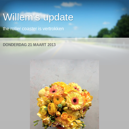
Willem's update
the roller coaster is vertrokken
DONDERDAG 21 MAART 2013