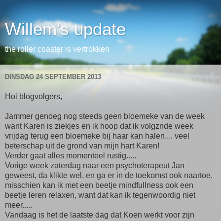
Willem's update
the roller coaster is vertrokken
DINSDAG 24 SEPTEMBER 2013
Hoi blogvolgers,
Jammer genoeg nog steeds geen bloemeke van de week
want Karen is ziekjes en ik hoop dat ik volgznde week
vrijdag terug een bloemeke bij haar kan halen.... veel
beterschap uit de grond van mijn hart Karen!
Verder gaat alles momenteel rustig.....
Vorige week zaterdag naar een psychoterapeut Jan
geweest, da klikte wel, en ga er in de toekomst ook naartoe,
misschien kan ik met een beetje mindfullness ook een
beetje leren relaxen, want dat kan ik tegenwoordig niet
meer.....
Vandaag is het de laatste dag dat Koen werkt voor zijn