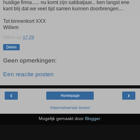
huidige firma...... nu komt zijn sabbatjaar... ben langst ene
kant blij dat we veel tijd samen kunnen doorbrengen....
Tot binnenkort XXX
Willem
Willrm
op
17:29
Delen
Geen opmerkingen:
Een reactie posten
‹
›
Homepage
Internetversie tonen
Mogelijk gemaakt door
Blogger
.