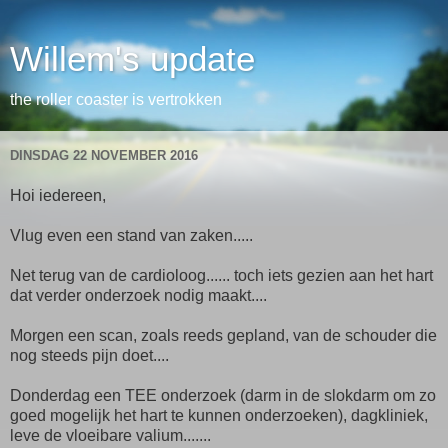
Willem's update
the roller coaster is vertrokken
DINSDAG 22 NOVEMBER 2016
Hoi iedereen,
Vlug even een stand van zaken.....
Net terug van de cardioloog...... toch iets gezien aan het hart
dat verder onderzoek nodig maakt....
Morgen een scan, zoals reeds gepland, van de schouder die
nog steeds pijn doet....
Donderdag een TEE onderzoek (darm in de slokdarm om zo
goed mogelijk het hart te kunnen onderzoeken), dagkliniek,
leve de vloeibare valium.......