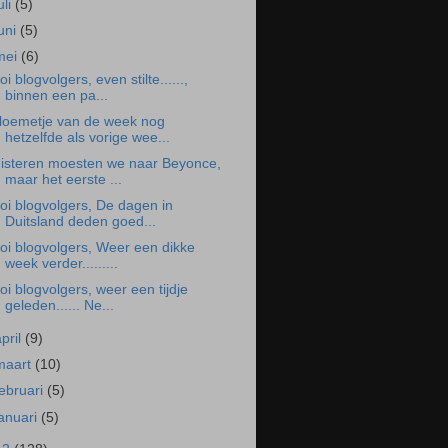
uli
(5)
juni
(5)
mei
(6)
oi blogvolgers, even stilte......,
binnen een pa...
loemetje van de week nog
hetzelfde als vorige wee...
isteren moesten we naar Beyonce,
maar het eerste ...
oi blogvolgers, De dagen in
Duitsland deden goed...
oi blogvolgers, Weer een dikke
week verder.........
oi blogvolgers, weer een tijdje
geleden...... Ne...
april
(9)
maart
(10)
februari
(5)
januari
(5)