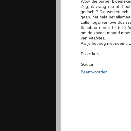
Wow, die purper bloemekes 
Zeg, ik vraag me af: heeft
gedacht? Die werken echt 
gaan, het pakt het allemaa
zelfs nogal van overdosiss
Ik heb er een tijd 2 tot 3
om de zoveel maand moet ik
van Vitafytea.
Als je het nog niet neemt, 
Dikke kus,
Gaetan
Beantwoorden