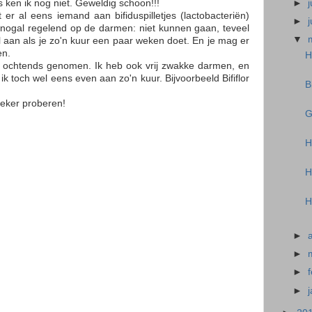
►
j
ken ik nog niet. Geweldig schoon!!!
 er al eens iemand aan bifiduspilletjes (lactobacteriën)
►
nogal regelend op de darmen: niet kunnen gaan, teveel
▼
l aan als je zo'n kuur een paar weken doet. En je mag er
en.
H
 's ochtends genomen. Ik heb ook vrij zwakke darmen, en
 toch wel eens even aan zo'n kuur. Bijvoorbeeld Bififlor
B
zeker proberen!
G
H
H
H
►
►
►
►