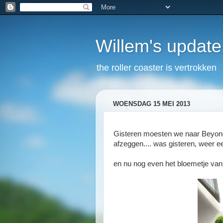
Willem's update
the roller coaster is vertrokken
WOENSDAG 15 MEI 2013
Gisteren moesten we naar Beyonce
afzeggen.... was gisteren, weer ee
en nu nog even het bloemetje van