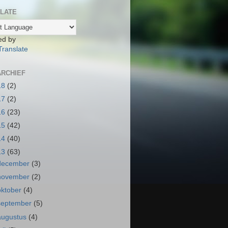
LATE
ed by
Translate
RCHIEF
18
(2)
17
(2)
16
(23)
15
(42)
14
(40)
13
(63)
december
(3)
november
(2)
oktober
(4)
september
(5)
augustus
(4)