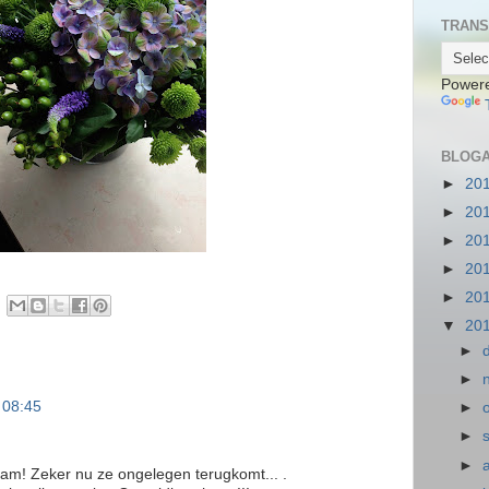
TRANS
Power
BLOGA
►
20
►
20
►
20
►
20
►
20
▼
20
►
►
 08:45
►
►
►
am! Zeker nu ze ongelegen terugkomt... .