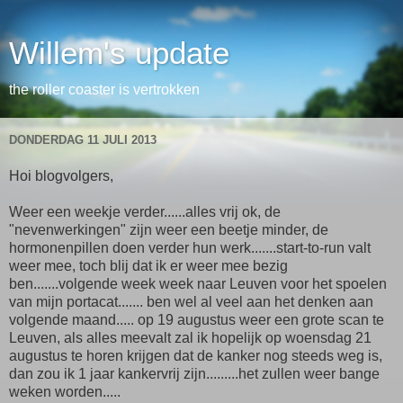
Willem's update
the roller coaster is vertrokken
DONDERDAG 11 JULI 2013
Hoi blogvolgers,
Weer een weekje verder......alles vrij ok, de
"nevenwerkingen" zijn weer een beetje minder, de
hormonenpillen doen verder hun werk.......start-to-run valt
weer mee, toch blij dat ik er weer mee bezig
ben.......volgende week week naar Leuven voor het spoelen
van mijn portacat....... ben wel al veel aan het denken aan
volgende maand..... op 19 augustus weer een grote scan te
Leuven, als alles meevalt zal ik hopelijk op woensdag 21
augustus te horen krijgen dat de kanker nog steeds weg is,
dan zou ik 1 jaar kankervrij zijn.........het zullen weer bange
weken worden.....