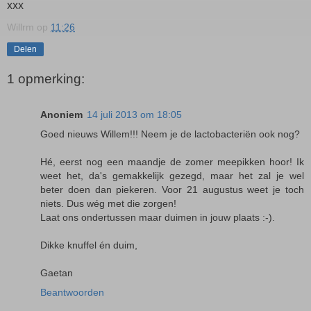
xxx
Willrm
op
11:26
Delen
1 opmerking:
Anoniem
14 juli 2013 om 18:05
Goed nieuws Willem!!! Neem je de lactobacteriën ook nog?
Hé, eerst nog een maandje de zomer meepikken hoor! Ik
weet het, da's gemakkelijk gezegd, maar het zal je wel
beter doen dan piekeren. Voor 21 augustus weet je toch
niets. Dus wég met die zorgen!
Laat ons ondertussen maar duimen in jouw plaats :-).
Dikke knuffel én duim,
Gaetan
Beantwoorden